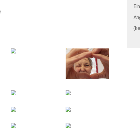
El
h
An
(ke