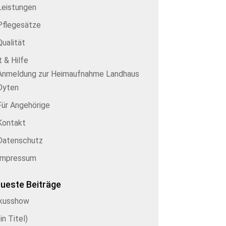
Leistungen
Pflegesätze
Qualität
 & Hilfe
Anmeldung zur Heimaufnahme Landhaus
Oyten
Für Angehörige
Kontakt
Datenschutz
Impressum
ueste Beiträge
rkusshow
in Titel)