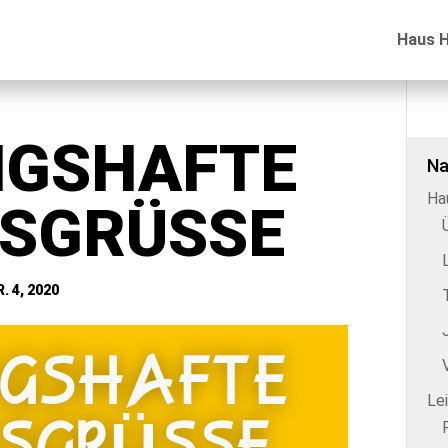
Haus 
NGSHAFTE
Na
Ha
SGRÜSSE
. 4, 2020
NGSHAFTE
Le