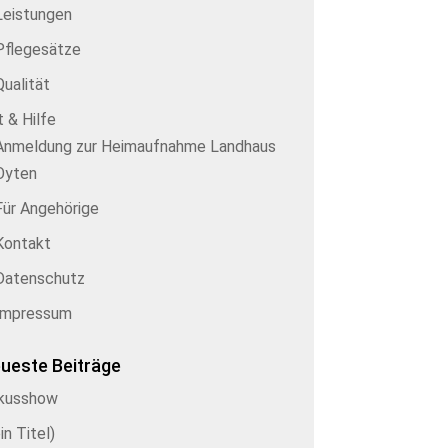
Leistungen
Pflegesätze
Qualität
 & Hilfe
Anmeldung zur Heimaufnahme Landhaus
Oyten
Für Angehörige
Kontakt
Datenschutz
Impressum
ueste Beiträge
rkusshow
in Titel)