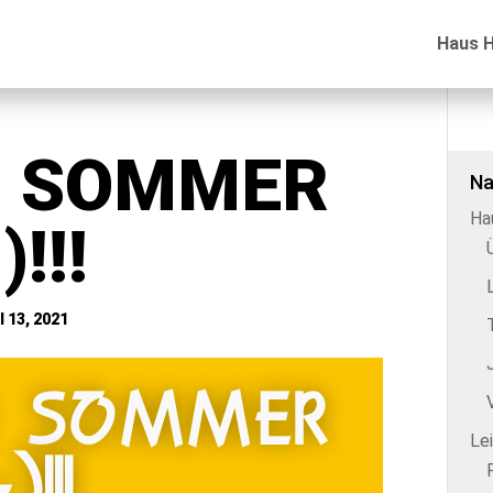
Haus 
H SOMMER
Na
Ha
)!!!
 13, 2021
H SOMMER
Le