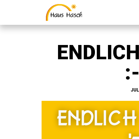
ENDLIC
:-
JULI
ENDLIC